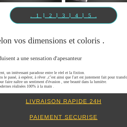
. 1
l
2
l
3
l
4
l
5 .
elon vos dimensions et coloris .
duisent a une sensation d'apesanteur
nt, un intéressant paradoxe entre le réel et la fixtion.
le passé, à espérer, à rêver ,c"est ainsi que l'art est justement fait pour transfo
r faire naître un sentiment d'évasion , une beauté dans la lumière.
modernes réalisées 100% à la main .
LIVRAISON RAPIDE 24H
PAIEMENT SECURISE